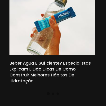
Beber Água É Suficiente? Especialistas
Méd
om
Explicam E Dão Dicas De Como
Esp
Construir Melhores Hábitos De
Vic
Hidratação