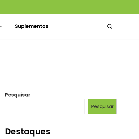
Beber água é suficiente? Especialistas explicam e dão dicas de como construir melhores hábitos de hidratação
Médicos da Santa Casa ganham novo espaço de convivência no Hospital Dom Vicente Scherer
Suplementos
Pesquisar
Pesquisar
Destaques