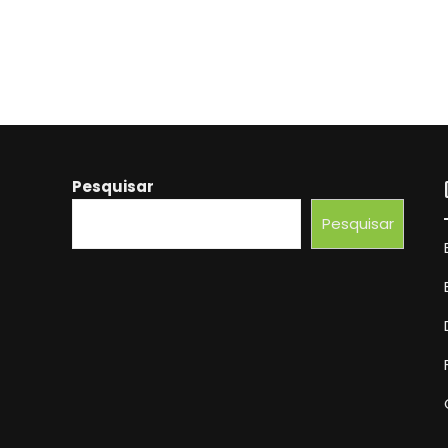
Pesquisar
Pesquisar
Beber Água É Suficiente?