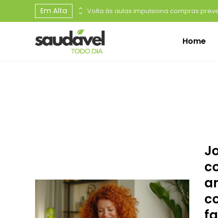
Em Alta
Dia Mundial do Câncer de Rim: maioria dos casos é silenciosa e diagnóstico precoce é decisivo para melhores resultados no tratamento
Home
J
c
a
c
f