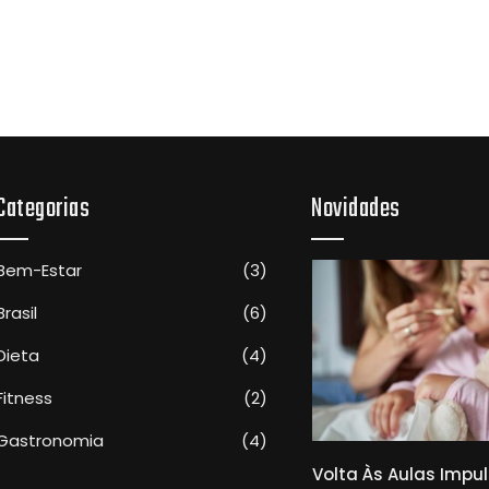
Categorias
Novidades
Bem-Estar
(3)
Brasil
(6)
Dieta
(4)
Fitness
(2)
Gastronomia
(4)
Médicos Da Santa Casa
Volta Às Aulas Impu