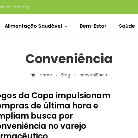
Volta às aulas impulsiona compras preventivas e reforça a importância de revisar a farmacinha de casa
Alimentação Saudável
Bem-Estar
Saúde
Conveniência
Home
Blog
conveniência
ogos da Copa impulsionam
ompras de última hora e
mpliam busca por
onveniência no varejo
armacêutico