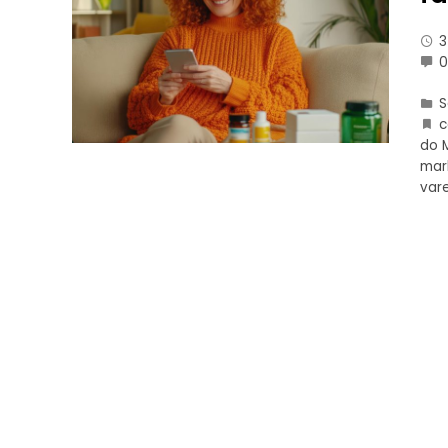
3
do 
mar
var