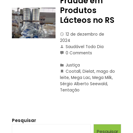
Fraude em
Produtos
Lácteos no RS
12 de dezembro de
2024
Saudável Todo Dia
0 Comments
Justiça
Cootall
,
Dielat
,
mago do
leite
,
Mega Lac
,
Mega Milk
,
Sérgio Alberto Seewald
,
Tentação
Pesquisar
Pesquisar