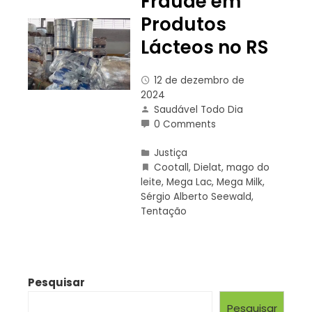
Fraude em
Produtos
Lácteos no RS
12 de dezembro de
2024
Saudável Todo Dia
0 Comments
Justiça
Cootall
,
Dielat
,
mago do
leite
,
Mega Lac
,
Mega Milk
,
Sérgio Alberto Seewald
,
Tentação
Pesquisar
Pesquisar