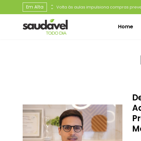
Em Alta
Dia Mundial do Câncer de Rim: maioria dos casos é silenciosa e diagnóstico precoce é decisivo para melhores resultados no tratamento
Home
D
A
P
M