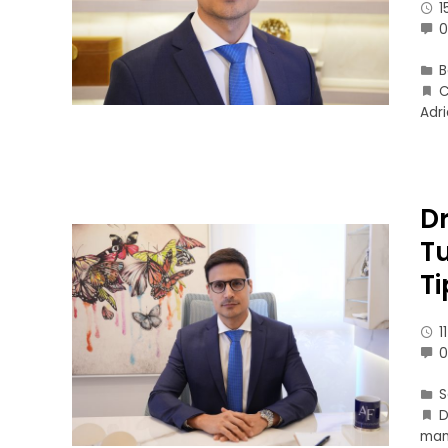
1
B
C
Adr
Dr
T
T
1
D
mam