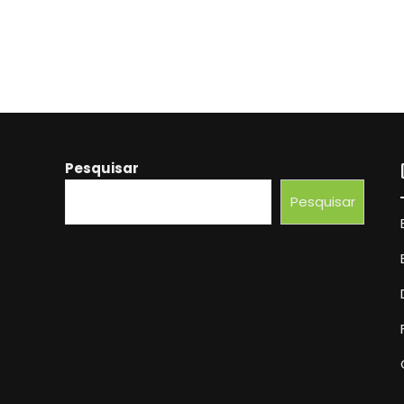
Pesquisar
Pesquisar
Beber Água É Suficiente?