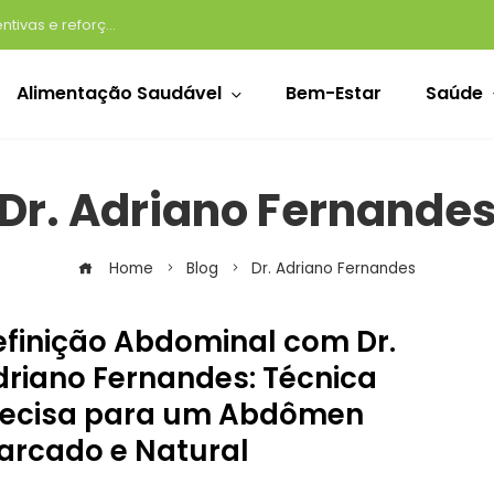
Volta às aulas impulsiona compras preventivas e reforça a importância de revisar a farmacinha de casa
Alimentação Saudável
Bem-Estar
Saúde
Dr. Adriano Fernande
Home
Blog
Dr. Adriano Fernandes
efinição Abdominal com Dr.
driano Fernandes: Técnica
recisa para um Abdômen
arcado e Natural