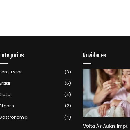
Categorias
Novidades
Bem-Estar
(3)
Brasil
(6)
Dieta
(4)
Fitness
(2)
Gastronomia
(4)
Médicos Da Santa Casa
Volta Às Aulas Impu