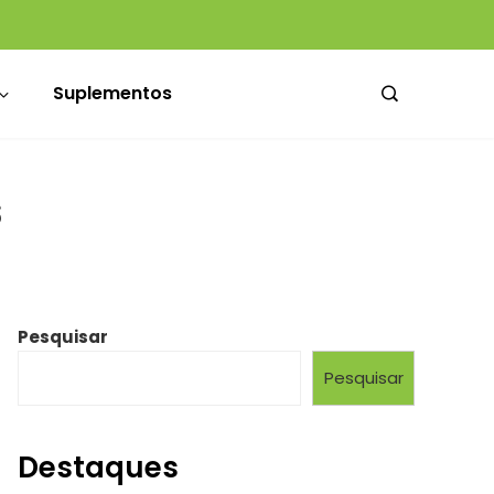
Beber água é suficiente? Especialistas explicam e dão dicas de como construir melhores hábitos de hidratação
Médicos da Santa Casa ganham novo espaço de convivência no Hospital Dom Vicente Scherer
Suplementos
s
Pesquisar
Pesquisar
Destaques