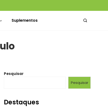
Médicos da Santa Casa ganham novo espaço de convivência no Hospital Dom Vicente Scherer
BASF e Megalabs trazem à América Latina ingrediente biotecnológico com alta concentração de exossomos
Suplementos
ulo
Pesquisar
Pesquisar
Destaques