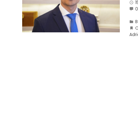
1
B
C
Adr