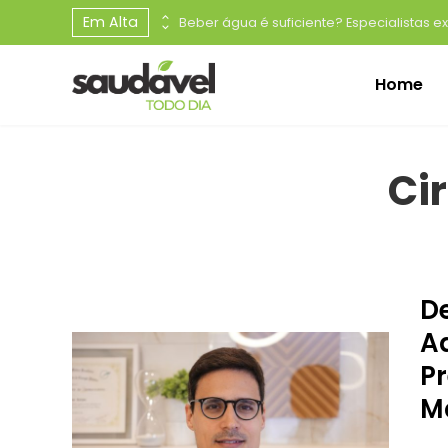
Em Alta
*Procedimento minimamente invasivo realizado pelo Dr. Caio Pasquali utiliza laser para tratar a hiperplasia prostática benigna com segurança, eficácia e resultados duradouros*
Home
Ci
D
A
P
M