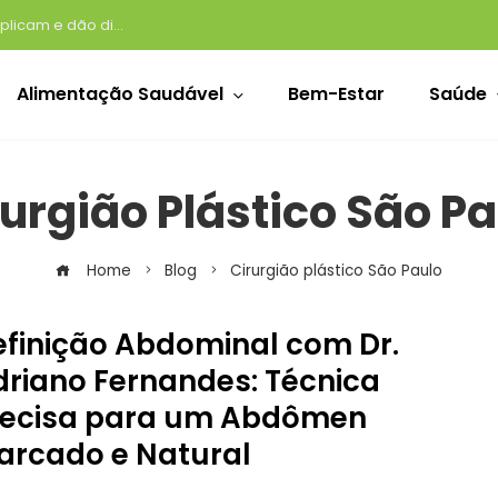
Beber água é suficiente? Especialistas explicam e dão dicas de como construir melhores hábitos de hidratação
Alimentação Saudável
Bem-Estar
Saúde
rurgião Plástico São Pa
Home
Blog
Cirurgião plástico São Paulo
efinição Abdominal com Dr.
driano Fernandes: Técnica
recisa para um Abdômen
arcado e Natural