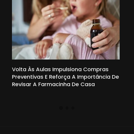
vo
Volta Às Aulas Impulsiona Compras
Beb
 Dom
Preventivas E Reforça A Importância De
Exp
Revisar A Farmacinha De Casa
Con
Hid