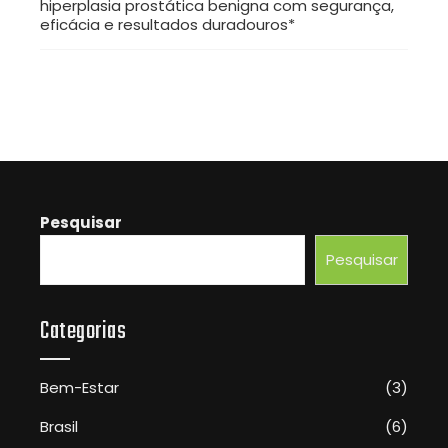
hiperplasia prostática benigna com segurança,
eficácia e resultados duradouros*
Pesquisar
Pesquisar
Categorias
Bem-Estar
(3)
Brasil
(6)