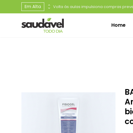
Em Alta
Dia Mundial do Câncer de Rim: maioria dos casos é silenciosa e diagnóstico precoce é decisivo para melhores resultados no tratamento
Home
B
A
b
c