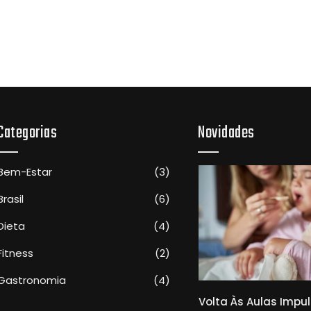
Categorias
Novidades
Bem-Estar
(3)
Brasil
(6)
Dieta
(4)
Fitness
(2)
Gastronomia
(4)
Médicos Da Santa Casa
Volta Às Aulas Impu