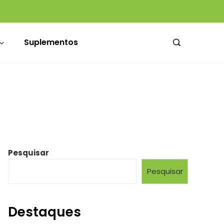
Beber água é suficiente? Especialistas explicam e dão dicas de como construir melhores hábitos de hidratação
Médicos da Santa Casa ganham novo espaço de convivência no Hospital Dom Vicente Scherer
Suplementos
Pesquisar
Pesquisar
Destaques