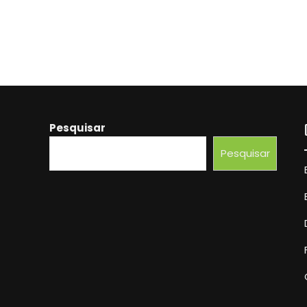
Pesquisar
Pesquisar
Beber Água É Suficiente?