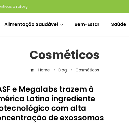
Volta às aulas impulsiona compras preventivas e reforça a importância de revisar a farmacinha de casa
Alimentação Saudável
Bem-Estar
Saúde
Cosméticos
Home
Blog
Cosméticos
ASF e Megalabs trazem à
mérica Latina ingrediente
iotecnológico com alta
oncentração de exossomos