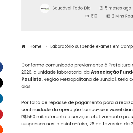
Saudável Todo Dia
5 meses ago
610
2 Mins Re
Home
Laboratório suspende exames em Campo L
Conforme comunicado previamente à Prefeitura de
2026, a unidade laboratorial da
Associação Fundo
Facebook
Paulista,
Região Metropolitana de Jundiaí, teri
dias.
witter
Por falta de repasse de pagamento para a realiza
LinkedIn
continuidade da operação tornou-se inviável di
R$560 mil, referente a serviços efetivamente pre
suspensas nesta quinta-feira, 26 de fevereiro de 2
interest