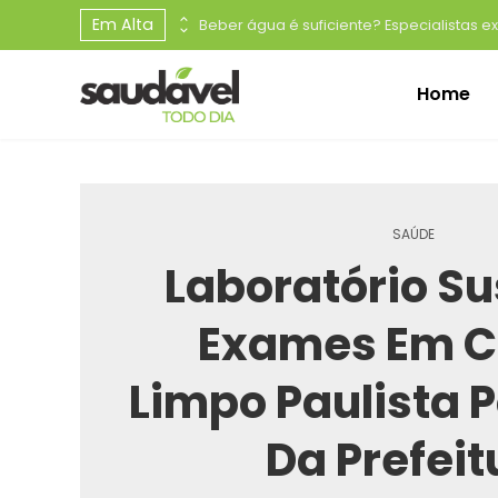
Em Alta
*Procedimento minimamente invasivo realizado pelo Dr. Caio Pasquali utiliza laser para tratar a hiperplasia prostática benigna com segurança, eficácia e resultados duradouros*
Home
SAÚDE
Laboratório S
Exames Em 
Limpo Paulista P
Da Prefeit