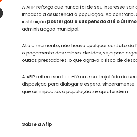
A AFIP reforça que nunca foi de seu interesse sai
Stumbleupon
impacto à assistência à população. Ao contrário, 
instituição
postergou a suspensão até o último 
Email
administração municipal.
e
Até o momento, não houve qualquer contato da Pr
o pagamento dos valores devidos, seja para organ
outros prestadores, o que agrava o risco de desco
A AFIP reitera sua boa-fé em sua trajetória de se
disposição para dialogar e espera, sinceramente
que os impactos à população se aprofundem.
Sobre a Afip