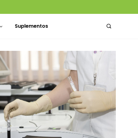
Médicos da Santa Casa ganham novo espaço de convivência no Hospital Dom Vicente Scherer
BASF e Megalabs trazem à América Latina ingrediente biotecnológico com alta concentração de exossomos
Suplementos