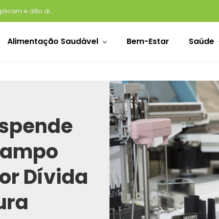
Beber água é suficiente? Especialistas explicam e dão dicas de como construir melhores hábitos de hidratação
Alimentação Saudável
Bem-Estar
Saúde
uspende
Campo
or Dívida
ura