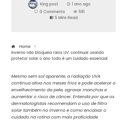
King post
1 ano ago
0 Comments
591
5 Mins Read
Home
Inverno não bloqueia raios UV: continuar usando
protetor solar o ano todo é um cuidado essencial
Mesmo sem sol aparente, a radiação UVA
continua ativa nos meses frios e pode acelerar o
ebook
envelhecimento da pele, agravar manchas e
aumentar o risco de câncer. Entenda por que os
ter
dermatologistas recomendam o uso de filtro
solar também no inverno e como encaixar o
cuidado na rotina com mais praticidade
edIn