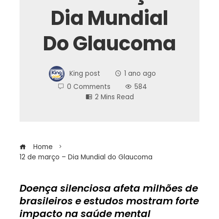
Dia Mundial
Do Glaucoma
King post
1 ano ago
0 Comments
584
2 Mins Read
Home
12 de março – Dia Mundial do Glaucoma
Doença silenciosa afeta milhões de
brasileiros e estudos mostram forte
ebook
impacto na saúde mental