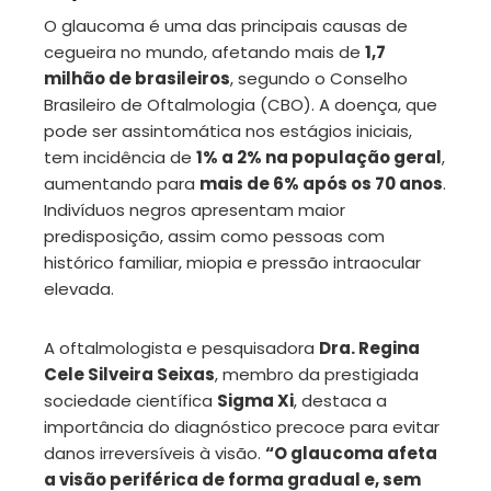
O glaucoma é uma das principais causas de
ter
cegueira no mundo, afetando mais de
1,7
milhão de brasileiros
, segundo o Conselho
edIn
Brasileiro de Oftalmologia (CBO). A doença, que
pode ser assintomática nos estágios iniciais,
erest
tem incidência de
1% a 2% na população geral
,
aumentando para
mais de 6% após os 70 anos
.
mbleupon
Indivíduos negros apresentam maior
predisposição, assim como pessoas com
histórico familiar, miopia e pressão intraocular
il
elevada.
A oftalmologista e pesquisadora
Dra. Regina
Cele Silveira Seixas
, membro da prestigiada
sociedade científica
Sigma Xi
, destaca a
importância do diagnóstico precoce para evitar
danos irreversíveis à visão.
“O glaucoma afeta
a visão periférica de forma gradual e, sem