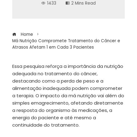
1433
2 Mins Read
Home
Má Nutrição Compromete Tratamento do Câncer e
Atrasos Afetam 1 em Cada 3 Pacientes
Essa pesquisa reforça a importância da nutrição
adequada no tratamento do câncer,
ebook
destacando como a perda de peso e a
alimentação inadequada podem comprometer
ter
a terapia. O impacto da má nutrição vai além do
simples emagrecimento, afetando diretamente
a resposta do organismo às medicações, a
edIn
energia do paciente e até mesmo a
continuidade do tratamento.
erest