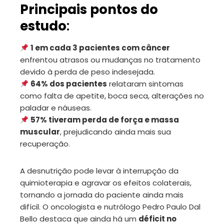
Principais pontos do
mbleupon
estudo
:
il
1 em cada 3 pacientes com câncer
enfrentou atrasos ou mudanças no tratamento
devido à perda de peso indesejada.
64% dos pacientes
relataram sintomas
como falta de apetite, boca seca, alterações no
paladar e náuseas.
57% tiveram perda de força e massa
muscular
, prejudicando ainda mais sua
recuperação.
A desnutrição pode levar à interrupção da
quimioterapia e agravar os efeitos colaterais,
tornando a jornada do paciente ainda mais
difícil. O oncologista e nutrólogo Pedro Paulo Dal
Bello destaca que ainda há um
déficit no